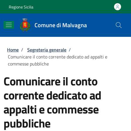
Salta al contenuto principale
Skip to footer content
Regione Sicilia
Comune di Malvagna
Briciole di pane
Home
/
Segreteria generale
/
Comunicare il conto corrente dedicato ad appalti e
commesse pubbliche
Comunicare il conto
corrente dedicato ad
appalti e commesse
pubbliche