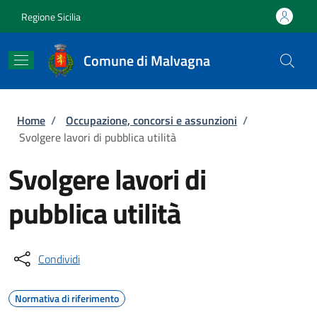
Salta al contenuto principale
Skip to footer content
Regione Sicilia
Comune di Malvagna
Briciole di pane
Home
/
Occupazione, concorsi e assunzioni
/
Svolgere lavori di pubblica utilità
Svolgere lavori di
pubblica utilità
Condividi
Normativa di riferimento