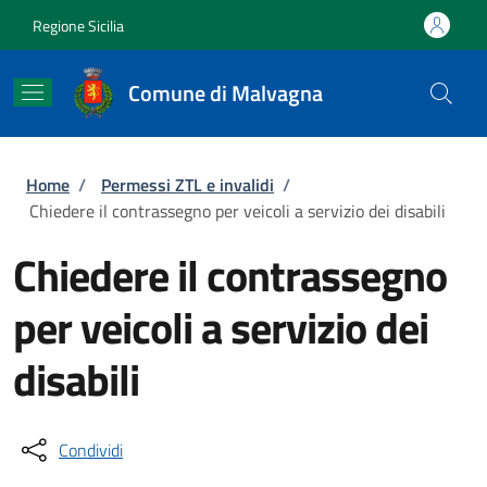
Salta al contenuto principale
Skip to footer content
Regione Sicilia
Comune di Malvagna
Briciole di pane
Home
/
Permessi ZTL e invalidi
/
Chiedere il contrassegno per veicoli a servizio dei disabili
Chiedere il contrassegno
per veicoli a servizio dei
disabili
Condividi