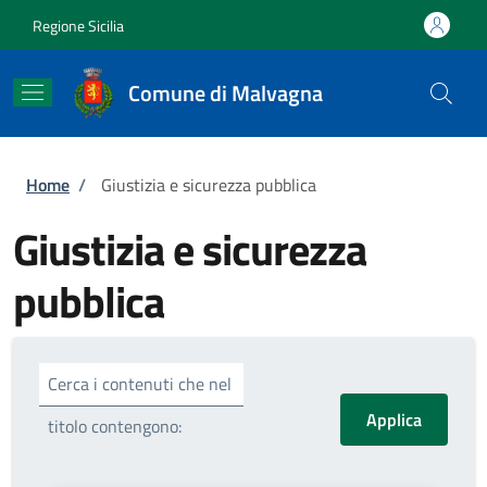
Salta al contenuto principale
Skip to footer content
Regione Sicilia
Comune di Malvagna
Briciole di pane
Home
/
Giustizia e sicurezza pubblica
Giustizia e sicurezza
pubblica
Cerca i contenuti che nel
titolo contengono: