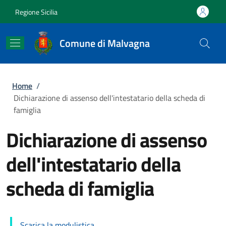
Salta al contenuto principale
Skip to footer content
Regione Sicilia
Comune di Malvagna
Briciole di pane
Home
/
Dichiarazione di assenso dell'intestatario della scheda di
famiglia
Dichiarazione di assenso
dell'intestatario della
scheda di famiglia
Scarica la modulistica