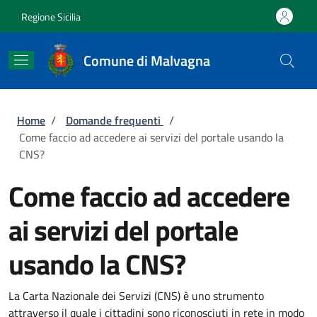
Salta al contenuto principale
Skip to footer content
Regione Sicilia
Comune di Malvagna
Briciole di pane
Home
/
Domande frequenti
/
Come faccio ad accedere ai servizi del portale usando la
CNS?
Come faccio ad accedere
ai servizi del portale
usando la CNS?
La Carta Nazionale dei Servizi (CNS) è uno strumento
attraverso il quale i cittadini sono riconosciuti in rete in modo