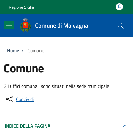
Salta al contenuto principale
Skip to footer content
Regione Sicilia
Comune di Malvagna
Briciole di pane
Home
/
Comune
Comune
Gli uffici comunali sono situati nella sede municipale
Condividi
INDICE DELLA PAGINA