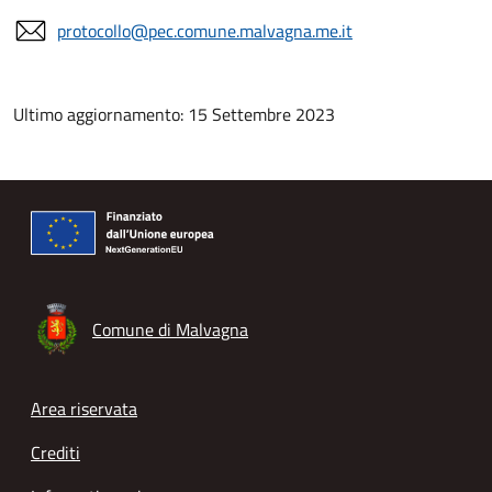
protocollo@pec.comune.malvagna.me.it
Ultimo aggiornamento: 15 Settembre 2023
Comune di Malvagna
Footer menu
Area riservata
Crediti