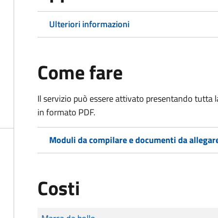
Ulteriori informazioni
Come fare
Il servizio può essere attivato presentando tutta
in formato PDF.
Moduli da compilare e documenti da allegar
Costi
Tipo di pagamento
Importo