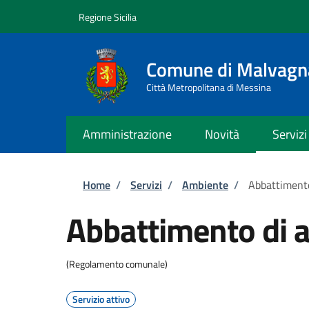
Salta al contenuto principale
Skip to footer content
Regione Sicilia
Comune di Malvagn
Città Metropolitana di Messina
Amministrazione
Novità
Servizi
Briciole di pane
Home
/
Servizi
/
Ambiente
/
Abbattimento
Abbattimento di a
(Regolamento comunale)
Servizio attivo