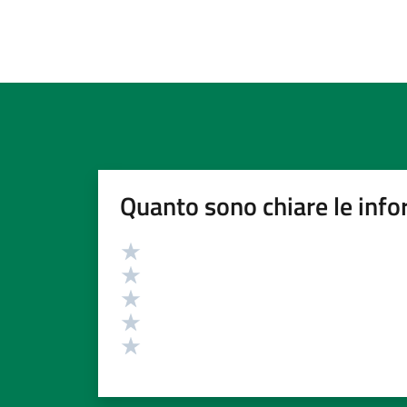
Quanto sono chiare le info
Valutazione
Valuta 5 stelle su 5
Valuta 4 stelle su 5
Valuta 3 stelle su 5
Valuta 2 stelle su 5
Valuta 1 stelle su 5