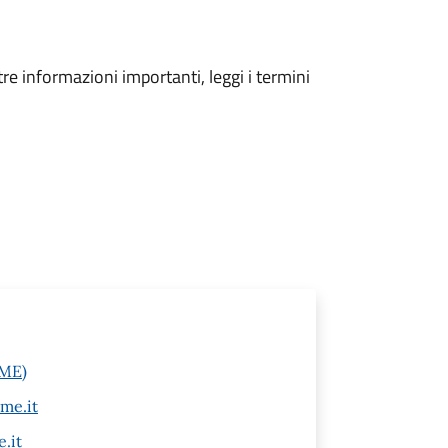
tre informazioni importanti, leggi i termini
(ME)
me.it
.it