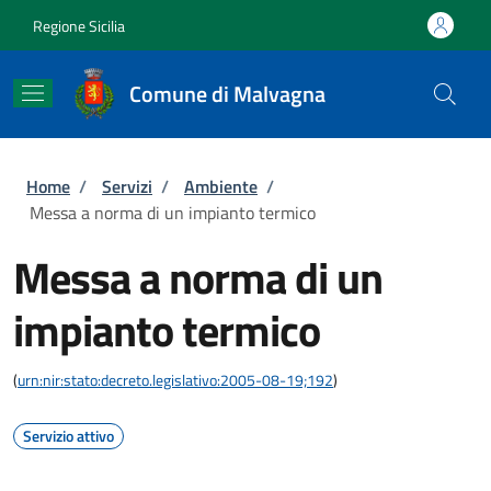
Salta al contenuto principale
Skip to footer content
Regione Sicilia
Comune di Malvagna
Briciole di pane
Home
/
Servizi
/
Ambiente
/
Messa a norma di un impianto termico
Messa a norma di un
impianto termico
(
urn:nir:stato:decreto.legislativo:2005-08-19;192
)
Servizio attivo