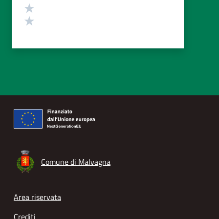
Valuta 2 stelle su 5
Valuta 1 stelle su 5
Comune di Malvagna
Footer menu
Area riservata
Crediti