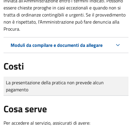
inviata all'Amministrazione entro i termini indicati. Possono
essere chieste proroghe in casi eccezionali e quando non si
tratta di ordinanze contingibili e urgenti. Se il provvedimento
non è rispettato, l'Amministrazione può fare denuncia alla
Procura.
Moduli da compilare e documenti da allegare
Costi
Tipo di pagamento
Importo
La presentazione della pratica non prevede alcun
pagamento
Cosa serve
Per accedere al servizio, assicurati di avere: