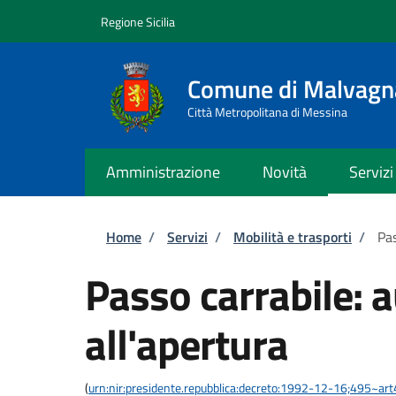
Salta al contenuto principale
Skip to footer content
Regione Sicilia
Comune di Malvagn
Città Metropolitana di Messina
Amministrazione
Novità
Servizi
Briciole di pane
Home
/
Servizi
/
Mobilità e trasporti
/
Pas
Passo carrabile: 
all'apertura
(
urn:nir:presidente.repubblica:decreto:1992-12-16;495~ar