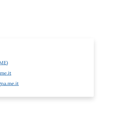
(ME)
me.it
na.me.it